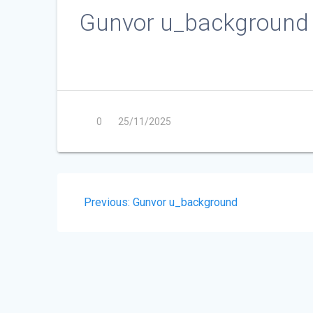
Gunvor u_background
0
25/11/2025
Indlægsnavigation
Previous
Previous:
Gunvor u_background
post: