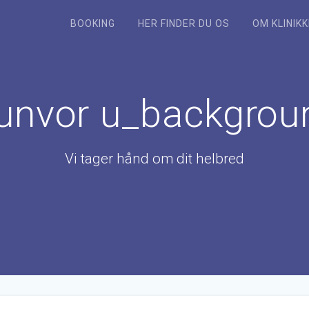
BOOKING
HER FINDER DU OS
OM KLINIK
unvor u_backgrou
Vi tager hånd om dit helbred